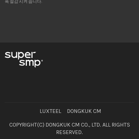
폭 절감 시켜 줍니다.
LUXTEEL
DONGKUK CM
COPYRIGHT(C) DONGKUK CM CO., LTD. ALL RIGHTS
RESERVED.